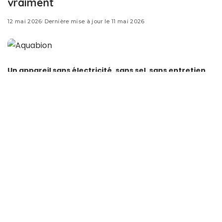
vraiment
12 mai 2026
Dernière mise à jour le 11 mai 2026
Un appareil sans électricité, sans sel, sans entretien
annuel
– et pourtant vendu comme une solution contre
le calcaire.
Aquabion
suscite autant d’enthousiasme chez certains
plombiers qu’un scepticisme franc du côté des
associations de consommateurs. Avant d’investir entre
700 € et 1 300 €
, voici ce que vous devez vraiment
savoir.
Sommaire