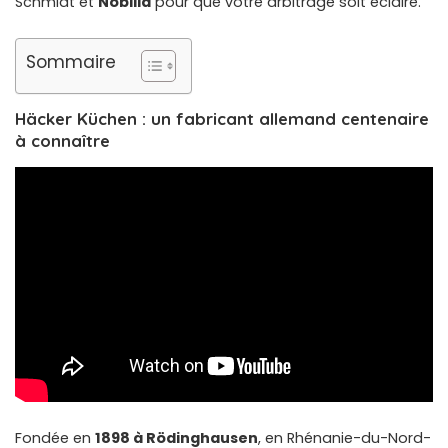
Schmidt et
Nobilia
pour que votre arbitrage soit éclairé.
Sommaire
Häcker Küchen : un fabricant allemand centenaire
à connaître
Fondée en
1898 à Rödinghausen
, en Rhénanie-du-Nord-