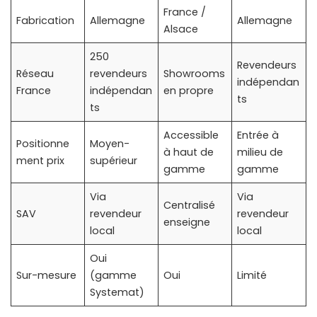
France /
Fabrication
Allemagne
Allemagne
Alsace
250
Revendeurs
Réseau
revendeurs
Showrooms
indépendan
France
indépendan
en propre
ts
ts
Accessible
Entrée à
Positionne
Moyen-
à haut de
milieu de
ment prix
supérieur
gamme
gamme
Via
Via
Centralisé
SAV
revendeur
revendeur
enseigne
local
local
Oui
Sur-mesure
(gamme
Oui
Limité
Systemat)