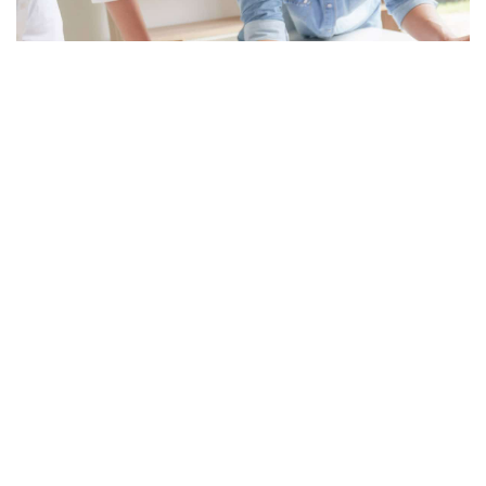
On imagine souvent qu’un architecte d’intérieur, ça se
consulte en présentiel, dans une agence de sa ville.
Tooplans renverse complètement cette logique
– et
ça fonctionne.
Sommaire
Qu’est-ce que Tooplans et comment fonctionne